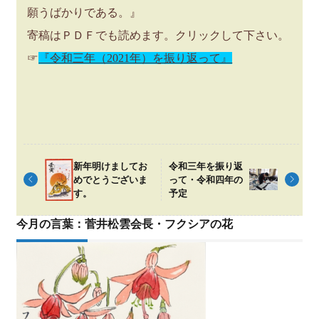
願うばかりである。』
寄稿はＰＤＦでも読めます。クリックして下さい。
☞
『令和三年（2021年）を振り返って』
新年明けましてお
令和三年を振り返
めでとうございま
って・令和四年の
す。
予定
今月の言葉：菅井松雲会長・フクシアの花