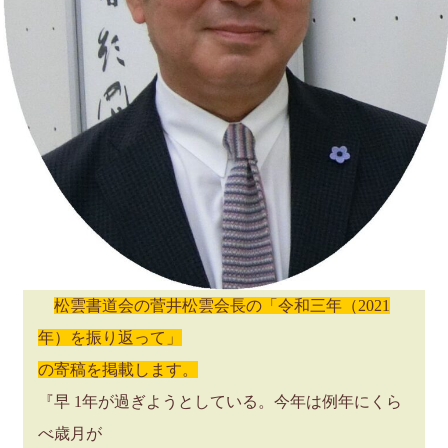
松雲書道会の菅井松雲会長の「令和三年（2021
年）を振り返って」
の寄稿を掲載します。
『早 1年が過ぎようとしている。今年は例年にくら
べ歳月が