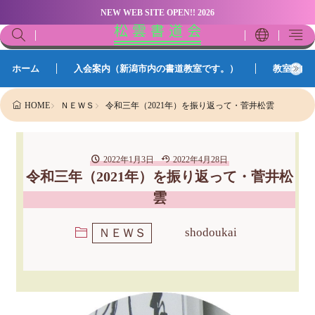
NEW WEB SITE OPEN!! 2026
松 雲 書 道 会
ホーム
入会案内（新潟市内の書道教室です。）
教室案内
ＮＥＷＳ
令和三年（2021年）を振り返って・菅井松雲
HOME
2022年1月3日
2022年4月28日
令和三年（2021年）を振り返って・菅井松
雲
shodoukai
ＮＥＷＳ