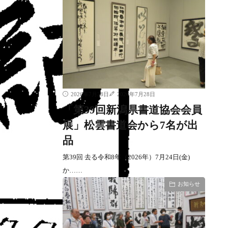
2026年7月28日
2026年7月28日
「第39回新潟県書道協会会員
展」松雲書道会から7名が出
品
第39回 去る令和8年（2026年）7月24日(金)
か……
お知らせ