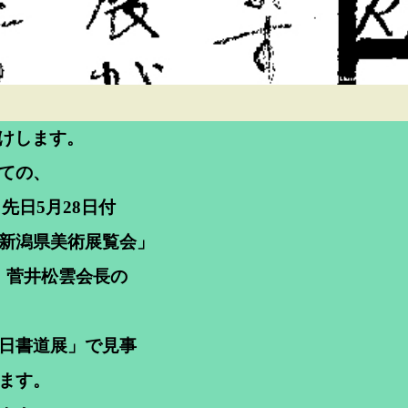
けします。
しての、
先日5月28日付
回新潟県美術展覧会」
、菅井松雲会長の
毎日書道展」で見事
います。