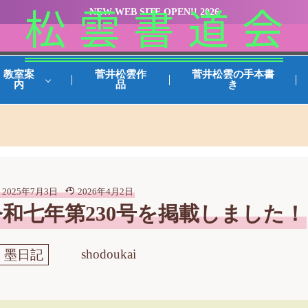
NEW WEB SITE OPEN!! 2026
松 雲 書 道 会
教室案
菅井松雲作
菅井松雲の手本書
内
品
き
2025年7月3日
2026年4月2日
和七年第230号を掲載しました！
shodoukai
墨日記