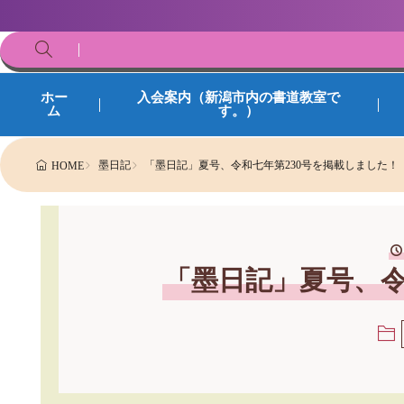
ホー
入会案内（新潟市内の書道教室で
ム
す。）
墨日記
「墨日記」夏号、令和七年第230号を掲載しました！
HOME
「墨日記」夏号、令