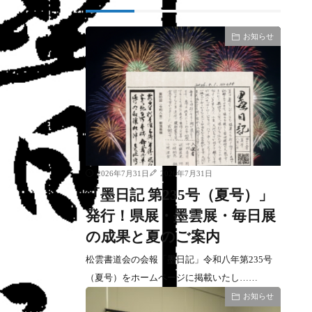
お知らせ
2026年7月31日
2026年7月31日
「墨日記 第235号（夏号）」
発行！県展・墨雲展・毎日展
の成果と夏のご案内
松雲書道会の会報「墨日記」令和八年第235号
（夏号）をホームページに掲載いたし……
お知らせ