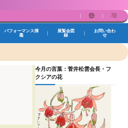
パフォーマンス揮
展覧会図
お問い合わ
毫
録
せ
今月の言葉：菅井松雲会長・フ
クシアの花