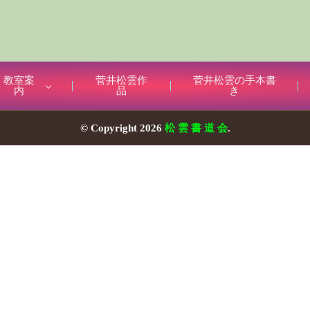
教室案
菅井松雲作
菅井松雲の手本書
内
品
き
© Copyright 2026
松 雲 書 道 会
.