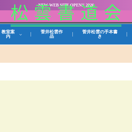
NEW WEB SITE OPEN!! 2026
松 雲 書 道 会
教室案
菅井松雲作
菅井松雲の手本書
内
品
き