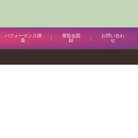
パフォーマンス揮
展覧会図
お問い合わ
毫
録
せ