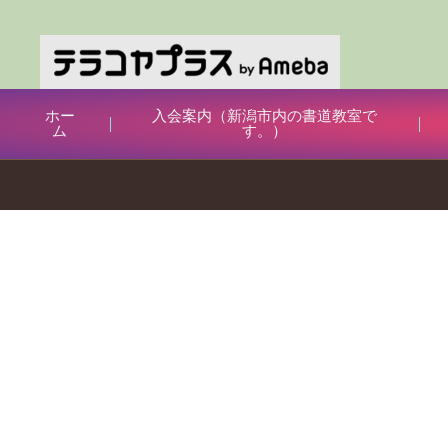
ホー
入会案内（新潟市内の書道教室で
ム
す。）