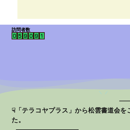
訪問者数
☟「テラコヤプラス」から松雲書道会を
た。