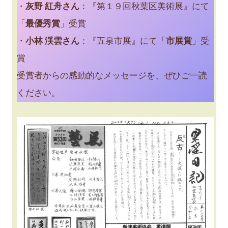
・
灰野 紅舟さん
：『第１９回秋葉区美術展』にて
「
最優秀賞
」受賞
・
小林 渓雲さん
：『五泉市展』にて「
市展賞
」受
賞
受賞者からの感動的なメッセージを、ぜひご一読
ください。