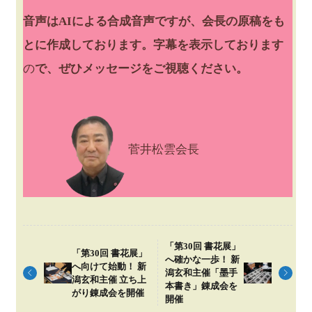
音声はAIによる合成音声ですが、会長の原稿をも
とに作成しております。字幕を表示しております
の
で、ぜひメッセージをご視聴ください。
菅井松雲会長
「第30回 書花展」
「第30回 書花展」
へ確かな一歩！ 新
へ向けて始動！ 新
潟玄和主催「墨手
潟玄和主催 立ち上
本書き」錬成会を
がり錬成会を開催
開催