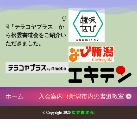
☟「テラコヤプラス」か
ら松雲書道会をご紹介い
ただきました。
ホーム
入会案内（新潟市内の書道教室です
© Copyright 2026
松 雲 書 道 会
.