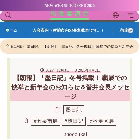
NEW WEB SITE OPEN!! 2026
松 雲 書 道 会
ホーム
入会案内（新潟市内の書道教室です。）
教室案内
墨日記
【朗報】「墨日記」冬号掲載！ 藝展での快挙と新年会の
HOME
2025年12月3日
2026年4月2日
【朗報】「墨日記」冬号掲載！ 藝展での
快挙と新年会のお知らせ＆菅井会長メッセ
ージ
墨日記
#五泉市展
#墨日記
#秋葉区展
shodoukai