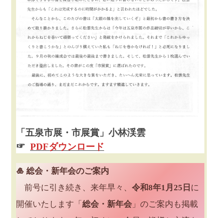
「五泉市展・市展賞」小林渓雲
☞
PDFダウンロード
🎍 総会・新年会のご案内
前号に引き続き、来年早々、
令和8年1月25日
に
開催いたします「
総会・新年会
」のご案内も掲載