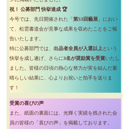
祝！ 公募部門 快挙達成 🏆
今号では、先日開催された「
第53回藝展
」におい
て、松雲書道会が見事な成果を収めたことをご報
告いたします。
特に公募部門では、
出品者全員が入選以上
という
快挙を成し遂げ、さらに
3名が奨励賞を受賞
いたし
ました。皆様の日頃の熱心な努力が実を結んだ素
晴らしい結果に、心よりお祝いと拍手を送りま
す！
受賞の喜びの声
また、紙面の裏面には、光輝く実績を残された会
員の皆様の「喜びの声」を掲載しております。