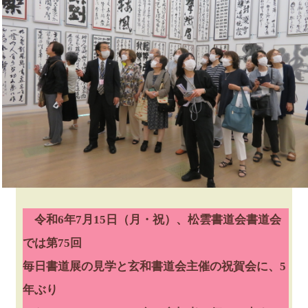
令和6年7月15日（月・祝）、松雲書道会書道会
では第75回
毎日書道展の見学と玄和書道会主催の祝賀会に、5
年ぶり