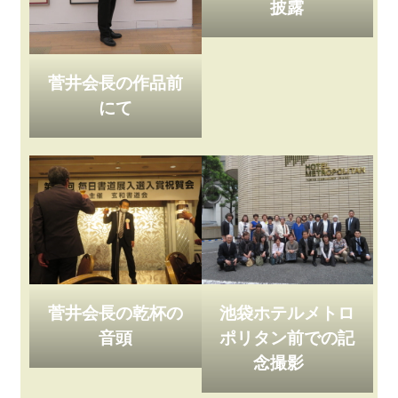
披露
菅井会長の作品前
にて
菅井会長の乾杯の
池袋ホテルメトロ
音頭
ポリタン前での記
念撮影