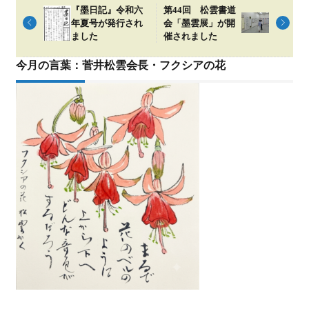
『墨日記』令和六
第44回 松雲書道
年夏号が発行され
会「墨雲展」が開
ました
催されました
今月の言葉：菅井松雲会長・フクシアの花