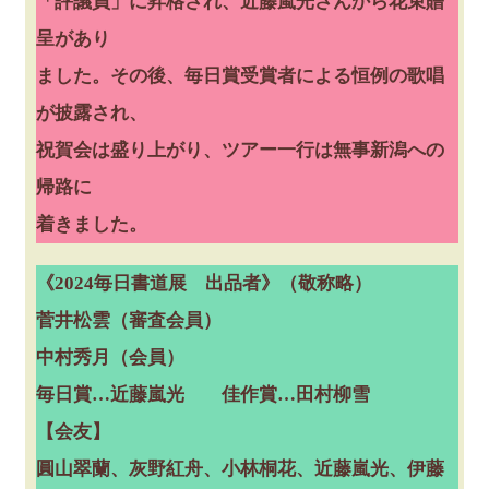
「評議員」に昇格され、近藤嵐光さんから花束贈
呈があり
ました。その後、毎日賞受賞者による恒例の歌唱
が披露され、
祝賀会は盛り上がり、ツアー一行は無事新潟への
帰路に
着きました。
《2024毎日書道展 出品者》（敬称略）
菅井松雲（審査会員）
中村秀月（会員）
毎日賞…近藤嵐光 佳作賞…田村柳雪
【会友】
圓山翠蘭、灰野紅舟、小林桐花、近藤嵐光、伊藤