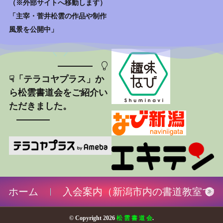
（※外部サイトへ移動します）
「主宰・菅井松雲の作品や制作
風景を公開中」
☟「テラコヤプラス」か
ら松雲書道会をご紹介い
ただきました。
ホーム
入会案内（新潟市内の書道教室です
© Copyright 2026
松 雲 書 道 会
.