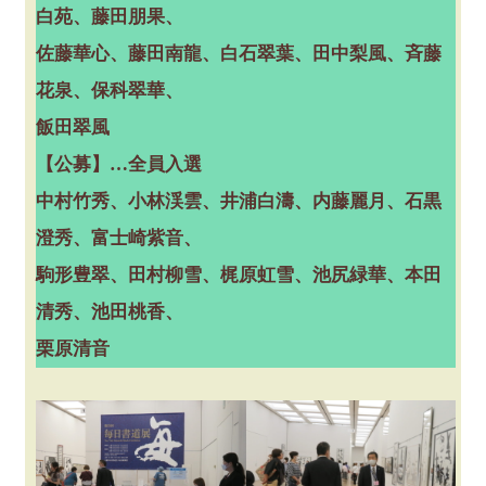
白苑、藤田朋果、
佐藤華心、藤田南龍、白石翠葉、田中梨風、斉藤
花泉、保科翠華、
飯田翠風
【公募】…全員入選
中村竹秀、小林渓雲、井浦白濤、内藤麗月、石黒
澄秀、富士崎紫音、
駒形豊翠、田村柳雪、梶原虹雪、池尻緑華、本田
清秀、池田桃香、
栗原清音