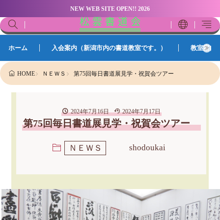
NEW WEB SITE OPEN!! 2026
松 雲 書 道 会
ホーム
入会案内（新潟市内の書道教室です。）
教室案内
ＮＥＷＳ
第75回毎日書道展見学・祝賀会ツアー
HOME
2024年7月16日
2024年7月17日
第75回毎日書道展見学・祝賀会ツアー
shodoukai
ＮＥＷＳ