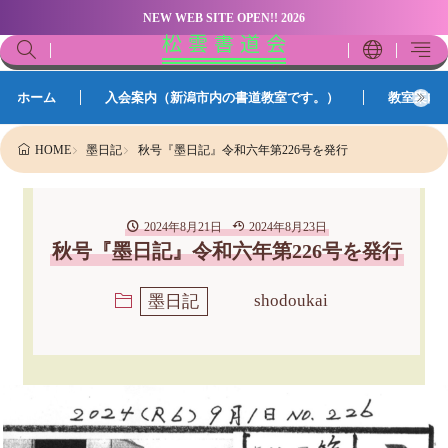
NEW WEB SITE OPEN!! 2026
松 雲 書 道 会
ホーム
入会案内（新潟市内の書道教室です。）
教室案内
墨日記
秋号『墨日記』令和六年第226号を発行
HOME
2024年8月21日
2024年8月23日
秋号『墨日記』令和六年第226号を発行
shodoukai
墨日記