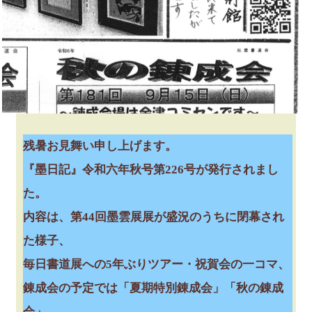
残暑お見舞い申し上げます。
『墨日記』令和六年秋号第226号が発行されまし
た。
内容は、第44回墨雲展展が盛況のうちに閉幕され
た様子、
毎日書道展への5年ぶりツアー・祝賀会の一コマ、
錬成会の予定では「夏期特別錬成会」「秋の錬成
会」