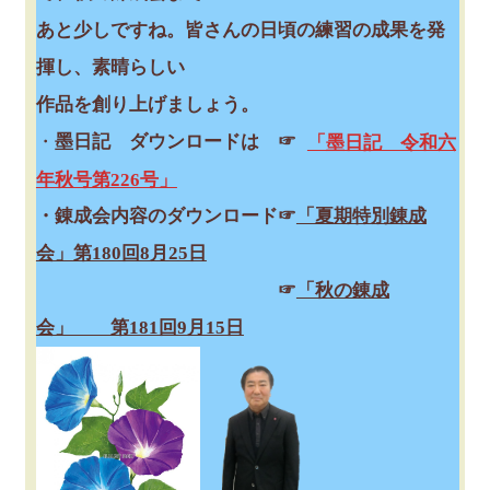
あと少しですね。皆さんの日頃の練習の成果を発
揮し、素晴らしい
作品を創り上げましょう。
・
墨日記 ダウンロードは ☞
「墨日記 令和六
年秋号第226号」
・錬成会内容のダウンロード☞
「夏期特別錬成
会」第180回8月25日
☞
「秋の錬成
会」 第181回9月15日