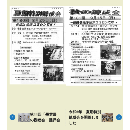
令和6年 夏期特別
第44回「墨雲展」
錬成会を開催しま
の親睦会・批評会
した